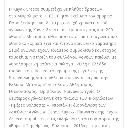
Η Kayak Greece συμμετέχει με πλήθος δράσεων
στο Μικρολίμανο. Η EZUP ήταν εκεί Από τον όμορφο
Πόρο ξεκίνησε για δεύτερη συνεχή χρονιά η σειρά
αγώνων της Kayak Greece με περισσότερους από 200
αθλητές. Μια προσπάθεια που εκτός από το αγωνιστικό
αθλητικό κομμάτι έχει και έντονο κοινωνικό χαρακτήρα.
Σειρά αγώνων έχουν ιδιαίτερο συμβολισμό και στόχος
τους είναι η στήριξη του συλλόγου γονέων παιδιών με
νεοπλασματική ασθένεια "Φλόγα". «Όλη η Ελλάδα
τραβάει κουπί» είναι το μήνυμα της μεγαλύτερης
διοργάνωσης για το άθλημα του κάνοε-καγιάκ στην
Ελλάδα. Μια γιορτή για όλους. Αθλητισμός,
Εθελοντισμός, Περιβάλλον, Κοινωνία, Υγεία. Ο
δεύτερος αγώνας έγινε στο πλαίσιο των εκδηλώσεων
«Ημέρες Θάλασσας – Πειραιά». Η διοργάνωση των
«Διεθνών Αγώνων Canoe Kayak- Flatwater» της Kayak
Greece συμπίπτει με τις εκδηλώσεις του εορτασμού της
«Ευρωπαϊκής Ημέρας Θάλασσας 2015» με τιμώμενη