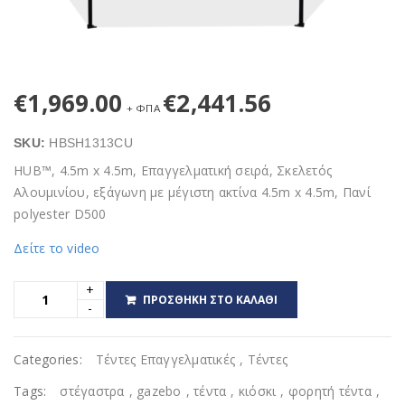
€
1,969.00
€
2,441.56
+ ΦΠΑ
SKU:
HBSH1313CU
HUB™, 4.5m x 4.5m, Επαγγελματική σειρά, Σκελετός
Αλουμινίου, εξάγωνη με μέγιστη ακτίνα 4.5m x 4.5m, Πανί
polyester D500
Δείτε το video
ΠΡΟΣΘΉΚΗ ΣΤΟ ΚΑΛΆΘΙ
Categories:
Τέντες Επαγγελματικές
,
Tέντες
Tags:
στέγαστρα
,
gazebo
,
τέντα
,
κιόσκι
,
φορητή τέντα
,