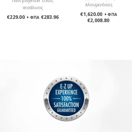
Πανί polyester D500,
Αλουμινένιος
ατσάλινος
€
1,620.00
+ ΦΠΑ
€
229.00
€
283.96
+ ΦΠΑ
€
2,008.80