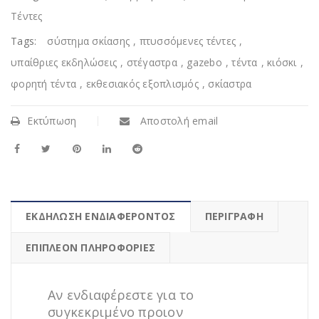
Tέντες
Tags:
σύστημα σκίασης
,
πτυσσόμενες τέντες
,
υπαίθριες εκδηλώσεις
,
στέγαστρα
,
gazebo
,
τέντα
,
κιόσκι
,
φορητή τέντα
,
εκθεσιακός εξοπλισμός
,
σκίαστρα
Εκτύπωση
Αποστολή email
ΕΚΔΗΛΩΣΗ ΕΝΔΙΑΦΕΡΟΝΤΟΣ
ΠΕΡΙΓΡΑΦΉ
ΕΠΙΠΛΈΟΝ ΠΛΗΡΟΦΟΡΊΕΣ
Αν ενδιαφέρεστε για το
συγκεκριμένο προιον