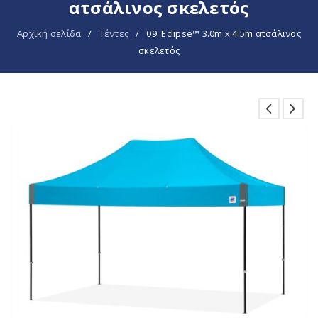
ατσάλινος σκελετός
Αρχική σελίδα
/
Tέντες
/
09. Eclipse™ 3.0m x 4.5m ατσάλινος
σκελετός