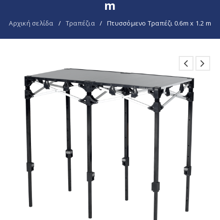
m
Αρχική σελίδα
/
Τραπέζια
/
Πτυσσόμενο Τραπέζι 0.6m x 1.2 m