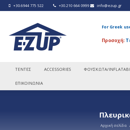
+30.6944 775 522
+30.210 664 0999
info@ezup.gr
For Greek us
Προσοχή:
Τ
ΤΕΝΤΕΣ
ACCESSORIES
ΦΟΥΣΚΩΤΑ/INFLATAB
ΕΠΙΚΟΙΝΩΝΙΑ
Πλευρικ
Αρχική σελίδα