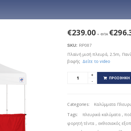
€
239.00
€
296.
+ ΦΠΑ
SKU:
RP087
Πλαϊνή μισή πλευρά, 2.5m, Πανί
βαφής
Δείτε το video
ΠΡΟΣΘΉΚΗ 
Categories:
Καλύμματα Πλευρ
Tags:
πλευρικά καλύματα
,
πο
φορητή τέντα
,
εκθεσιακός εξο