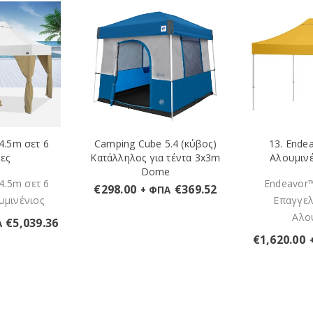
4.5m σετ 6
Camping Cube 5.4 (κύβος)
13. Ende
ες
Κατάλληλος για τέντα 3x3m
Αλουμινέ
Dome
4.5m σετ 6
Endeavor™
€
298.00
€
369.52
+ ΦΠΑ
υμινένιος
Επαγγελ
Αλο
€
5,039.36
Α
€
1,620.00