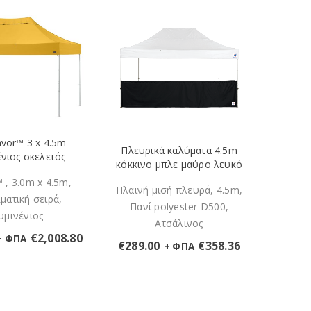
01. 
avor™ 3 x 4.5m
Πλευρικά καλύματα 4.5m
ατσάλ
νιος σκελετός
κόκκινο μπλε μαύρο λευκό
 , 3.0m x 4.5m,
Πλαϊνή μισή πλευρά, 4.5m,
Η Am
ματική σειρά,
Πανί polyester D500,
τέντα 
υμινένιος
Ατσάλινος
€
2,008.80
+ ΦΠΑ
€
289.00
€
358.36
+ ΦΠΑ
€
229