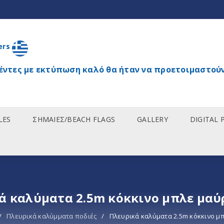
ers
έντες με εκτύπωση καλό θα ήταν να προετοιμαστούν
LES
ΣΗΜΑΙΕΣ/BEACH FLAGS
GALLERY
DIGITAL 
ά καλύματα 2.5m κόκκινο μπλε μαύ
/
Πλευρικά καλύμματα ποδιές
/
Πλευρικά καλύματα 2.5m κόκκινο μ