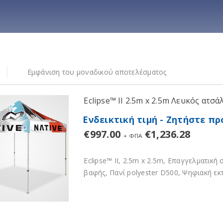
Εμφάνιση του μοναδικού αποτελέσματος
γορίες
Διαστάσεις
Eclipse™ II 2.5m x 2.5m Λευκός ατ
Tέντες
2.5 x 2.5 m
Ενδεικτική τιμή - Ζητήστε 
Ψηφιακές Εκτυπώσεις
€
997.00
€
1,236.28
+ ΦΠΑ
Eclipse™ II, 2.5m x 2.5m, Επαγγελματική
βαφής, Πανί polyester D500, Ψηφιακή εκ