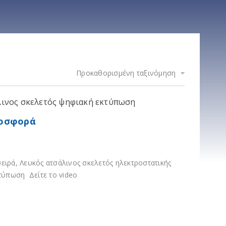
Προκαθορισμένη ταξινόμηση
σάλινος σκελετός ψηφιακή εκτύπωση
προσφορά
 σειρά, Λευκός ατσάλινος σκελετός ηλεκτροστατικής
τύπωση Δείτε το video