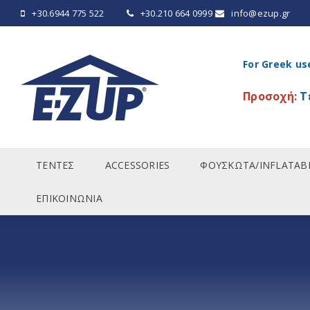
+30.6944 775 522
+30.210 664 0999
info@ezup.gr
For Greek us
Προσοχή:
Τ
ΤΕΝΤΕΣ
ACCESSORIES
ΦΟΥΣΚΩΤΑ/INFLATAB
ΕΠΙΚΟΙΝΩΝΙΑ