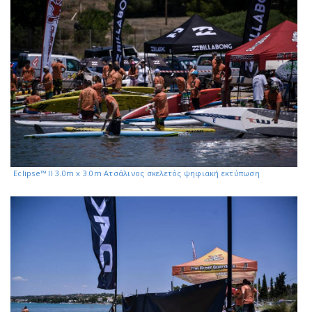
Eclipse™ II 3.0m x 3.0m Ατσάλινος σκελετός ψηφιακή εκτύπωση