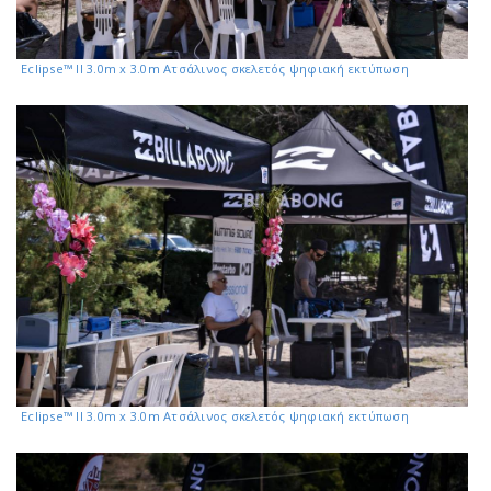
Eclipse™ II 3.0m x 3.0m Ατσάλινος σκελετός ψηφιακή εκτύπωση
Eclipse™ II 3.0m x 3.0m Ατσάλινος σκελετός ψηφιακή εκτύπωση