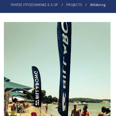
ΤΕΝΤΕΣ ΠΤΥΣΣΟΜΕΝΕΣ E-Z UP
/
PROJECTS
/
Billabong