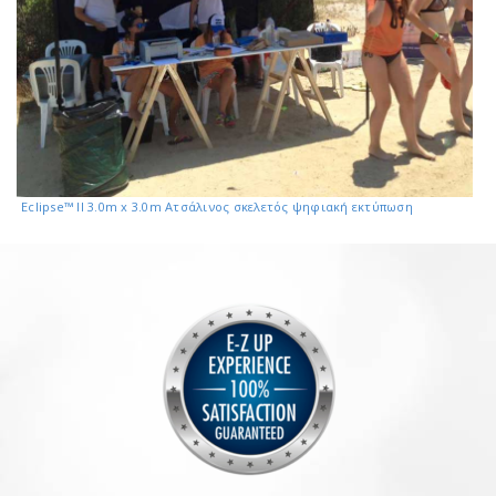
Eclipse™ II 3.0m x 3.0m Ατσάλινος σκελετός ψηφιακή εκτύπωση